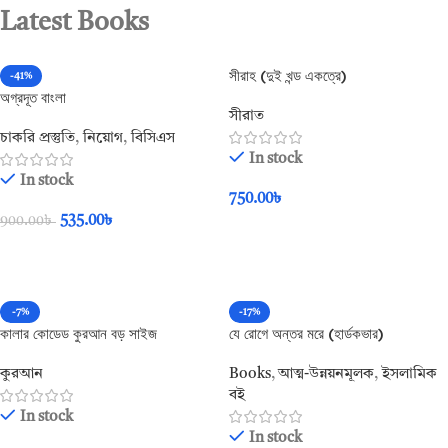
Latest Books
সীরাহ (দুই খন্ড একত্রে)
-41%
অগ্রদূত বাংলা
সীরাত
চাকরি প্রস্তুতি
,
নিয়োগ
,
বিসিএস
In stock
In stock
750.00
৳
535.00
৳
900.00
৳
Add To Cart
Add To Cart
-7%
-17%
কালার কোডেড কুরআন বড় সাইজ
যে রোগে অন্তর মরে (হার্ডকভার)
কুরআন
Books
,
আত্ম-উন্নয়নমূলক
,
ইসলামিক
বই
In stock
In stock