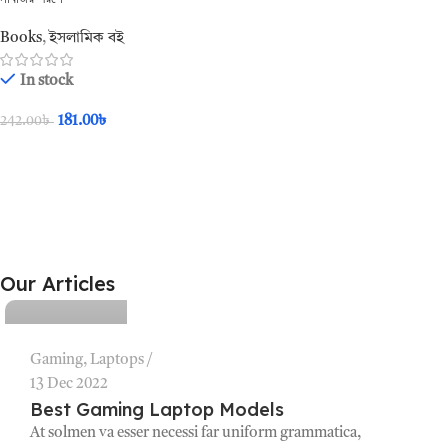
Books
,
ইসলামিক বই
In stock
181.00
৳
242.00
৳
Add To Cart
Bhumika
Our Articles
0
Gaming
,
Laptops
13 Dec 2022
Best Gaming Laptop Models
At solmen va esser necessi far uniform grammatica,