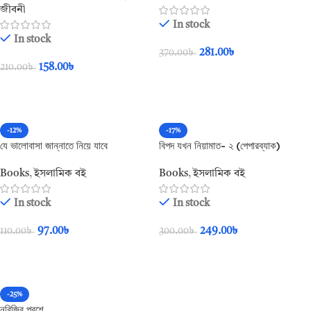
জীবনী
In stock
In stock
281.00
৳
370.00
৳
158.00
৳
210.00
৳
Add To Cart
Add To Cart
-12%
-17%
যে ভালোবাসা জান্নাতে নিয়ে যাবে
বিপদ যখন নিয়ামাত- ২ (পেপারব্যাক)
(পেপারব্যাক)
Books
,
ইসলামিক বই
Books
,
ইসলামিক বই
In stock
In stock
97.00
৳
249.00
৳
110.00
৳
300.00
৳
Add To Cart
Add To Cart
-25%
নবিজির পরশে