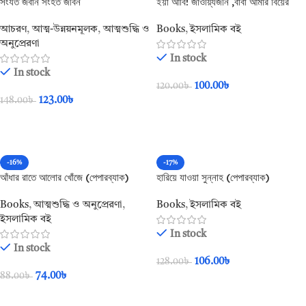
সংযত জবান সংহত জীবন
ইয়া আবি! জাওয়্যিজনি ,বাবা আমার বিয়ের
ব্যবস্থা করুন (পেপারব্যাক)
আচরণ
,
আত্ম-উন্নয়নমূলক
,
আত্মশুদ্ধি ও
Books
,
ইসলামিক বই
অনুপ্রেরণা
In stock
In stock
100.00
৳
120.00
৳
123.00
৳
148.00
৳
Add To Cart
Add To Cart
-16%
-17%
আঁধার রাতে আলোর খোঁজে (পেপারব্যাক)
হারিয়ে যাওয়া সুন্নাহ (পেপারব্যাক)
Books
,
আত্মশুদ্ধি ও অনুপ্রেরণা
,
Books
,
ইসলামিক বই
ইসলামিক বই
In stock
In stock
106.00
৳
128.00
৳
74.00
৳
88.00
৳
Add To Cart
Add To Cart