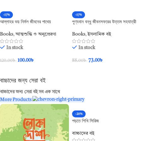
-17%
-17%
আল্লাহর ভয় নির্মল জীবনের পাথেয়
পুণ্যবান বন্ধু জীবনসফরের উত্তম সহযাত্রী
(পেপারব্যাক)
Books
,
আত্মশুদ্ধি ও অনুপ্রেরণা
Books
,
ইসলামিক বই
In stock
In stock
100.00
৳
73.00
৳
120.00
৳
88.00
৳
Add To Cart
Add To Cart
বাচ্চাদের জন্য সেরা বই
বাচ্চাদের জন্য সেরা বই সব এক সাথে
More Products
-20%
পড়তে শিখি সিরিজ
বাচ্চাদের বই