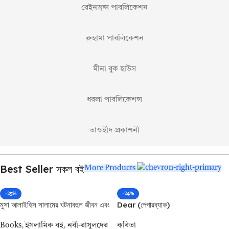
রেইনড্রপ্স পাবলিকেশন
রুহামা পাবলিকেশন
মীনা বুক হাউস
ধরলা পাবলিকেশন্স
তাওহীদ প্রকাশনী
Best Seller সকল বই
More Products
-25%
-24%
মুসা আলাইহিস সালামের ঘটনাবহুল জীবন এবং
Dear (পেপারব্যাক)
আমাদের জন্য রেখে যাওয়া শিক্ষা
Books
,
ইসলামিক বই
,
নবী-রাসুলদের
কবিতা